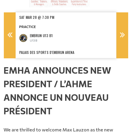
SAT MAR 28 @ 7:30 PM
SUN MA
PRACTICE
EMBRUN U13 B1
U13 B
U
PALAIS DES SPORTS D'EMBRUN ARENA
PALAIS 
EMHA ANNOUNCES NEW
PRESIDENT / L’AHME
ANNONCE UN NOUVEAU
PRÉSIDENT
We are thrilled to welcome Max Lauzon as the new